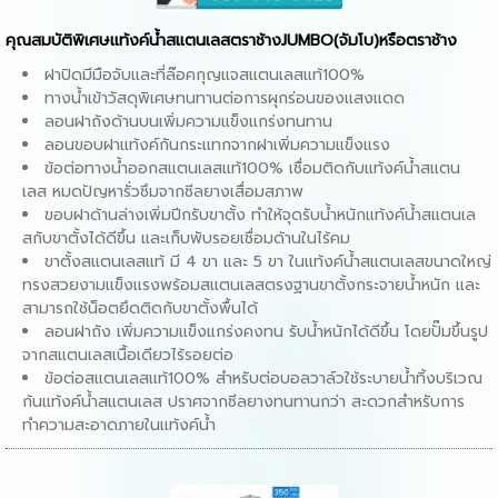
คุณสมบัติพิเศษ
แท้งค์น้ำสแตนเลสตราช้างJUMBO(จัมโบ)หรือตราช้าง
ฝาปิดมีมือจับและที่ล๊อคกุญแจสแตนเลสแท้100%
ทางน้ำเข้าวัสดุพิเศษทนทานต่อการผุกร่อนของแสงแดด
ลอนฝาถังด้านบนเพิ่มความแข็งแกร่งทนทาน
ลอนขอบฝาแท้งค์กันกระแทกจากฝาเพิ่มความแข็งแรง
ข้อต่อทางน้ำออกสแตนเลสแท้100% เชื่อมติดกับ
แท้งค์น้ำสแตน
เลส
หมดปัญหารั่วซึมจากซีลยางเสื่อมสภาพ
ขอบฝาด้านล่างเพิ่มปีกรับขาตั้ง ทำให้จุดรับน้ำหนัก
แท้งค์น้ำสแตนเล
ส
กับขาตั้งได้ดีขึ้น และเก็บพับรอยเชื่อมด้านในไร้คม
ขาตั้งสแตนเลสแท้ มี 4 ขา และ 5 ขา ใน
แท้งค์น้ำสแตนเลส
ขนาดใหญ่
ทรงสวยงามแข็งแรงพร้อมสแตนเลสตรงฐานขาตั้งกระจายน้ำหนัก และ
สามารถใช้น็อตยึดติดกับขาตั้งพื้นได้
ลอนฝาถัง เพิ่มความแข็งแกร่งคงทน รับน้ำหนักได้ดีขึ้น โดยปั๊มขึ้นรูป
จากสแตนเลสเนื้อเดียวไร้รอยต่อ
ข้อต่อสแตนเลสแท้100% สำหรับต่อบอลวาล์วใช้ระบายน้ำทิ้งบริเวณ
ก้น
แท้งค์น้ำสแตนเลส
ปราศจากซีลยางทนทานกว่า สะดวกสำหรับการ
ทำความสะอาดภายในแท้งค์น้ำ