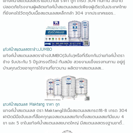
แท้งค์น้ำสแตนเลสตราแอดวานซ์ ราคา ถูก เกรด 304 ทนทาน สะอาด
ปลอดภัยโรงงานผู้ผลิตแท้งค์น้ำสแตนเลสแต่เพียงผู้เดียวในประเทศไทย
ที่ยังคงใช้วัตถุดิบเนื้อสแตนเลสเหล็กกล้า 304 จากประเทศเยอร...
แท้งค์น้ำสแตนเลสตราช้างJUMBO
แท้งค์น้ำสแตนเลสตราช้างJUMBO(จัมโบ)หรือที่เรียกกันว่าแท้งค์น้ำตรา
ช้าง รับประกัน 5 ปีรูปทรงดีไซน์ ทันสมัย สวยงามแข็งแรงทนทาน อยู่คู่
บ้านคุณด้วยอายุการใช้งานที่ยาวนาน ผลิตจากสแตนเลสเ...
แทงค์น้ำสแตนเลส Maktang ราคา ถูก
แทงค์น้ำสแตนเลส ตรา Maktangใช้เนื้อสแตนเลสเกรด18-8 เกรด 304
ฝาปิดมีมือจับและที่ล๊อคกุญแจสแตนเลสแท้ขาตั้งสแตนเลสแท้มีแบบ 4
ขา และ 5 ขาในแท้งค์น้ำสแตนเลสขนาดใหญ่ มีสแตนเลสตรงฐานขาตั้...