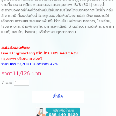
งานที่ยาวนาน ผลิตจากสแตนเลสเกรดคุณภาพ 18/8 (304) บรรจุน้ำ
สะอาดของคุณให้คงไว้อย่างมั่นใจในการบริโภคโดยปราศจากตะไคร่น้ำ กลิ่น
สี สารเคมี ที่เจอปนกับน้ำโดยคุณมองไม่เห็นด้วยตาเปล่า มีหลายขนาดให้
เลือกตามความเหมาะสมของพื้นที่ไม่ว่าจะเป็น หน่วยงานราชการ, โรงเรียน,
โรงพยาบาล, บ้านพักอาศัย, อาคารพาณิชย์, บ้านเดี่ยว, ทาวน์เฮาส์, อพาร์ท
เมนท์, คอนโด, โรงแรม, หรือโรงงานอุตสาหกรรม
สนใจส่วนลดพิเศษ
Line ID : @maktang
หรือ
โทร.
085 449 5429
กรุงเทพฯ
ปริมณฑล ส่งฟรี
ราคาปกติ
19,700.00
ลดราคา 42%
ราคา11,426 บาท
จำนวน: