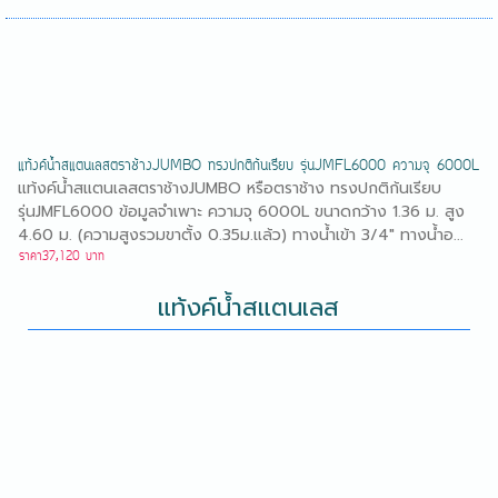
แท้งค์น้ำสแตนเลสตราช้างJUMBO ทรงปกติก้นเรียบ รุ่นJMFL6000 ความจุ 6000L
แท้งค์น้ำสแตนเลสตราช้างJUMBO หรือตราช้าง ทรงปกติก้นเรียบ
รุ่นJMFL6000 ข้อมูลจำเพาะ ความจุ 6000L ขนาดกว้าง 1.36 ม. สูง
4.60 ม. (ความสูงรวมขาตั้ง 0.35ม.แล้ว) ทางน้ำเข้า 3/4" ทางน้ำอ...
ราคา37,120 บาท
แท้งค์น้ำสแตนเลส