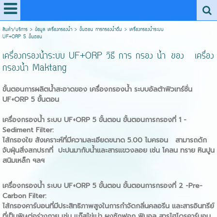
สินค้า/บริการ
>
ข้อมูล เครื่องกรองน้ำ
>
ขั้นตอน การกรองน้ำดื่ม
>
เครื่องกรองน้ำระบบ
UF+ORP 5 ขั้นตอน
เครื่องกรองน้ำระบบ UF+ORP วิธี การ กรอง น้ำ ของ เครื่อง
กรองน้ำ Maktang
ขั้นตอนการผลิตน้ำสะอาดของ
เครื่องกรองน้ำ
ระบบอัลต้าฟิวเทร์ชั่น
UF+ORP
5 ขั้นตอน
เครื่องกรองน้ำ
ระบบ UF+
ORP 5
ขั้นตอน
ขั้นตอนการกรองที่
1 -
Sediment Filter:
ไส้กรองใย สังเคราะห์ที่มีความละเอียดขนาด 5.00 ไมครอน สามารถดัก
จับฝุ่นสิ่งสกปรกที่ ปะปนมากับน้ำและสารแขวงลอย เช่น โคลน ทราย หินปูน
สนิมเหล็ก ฯลฯ
เครื่องกรองน้ำ
ระบบ UF+
ORP 5
ขั้นตอน
ขั้นตอนการกรองที่
2 -Pre-
Carbon Filter:
ไส้กรองคาร์บอนที่มีประสิทธิภาพสูงในการกำจัดกลิ่นคลอรีน และสารอินทรีย์
ที่เป็นพิษต่อร่างกาย เช่น แก๊สไข่เน่า ผงซักฟอก ฟินอล สารไฮโดรคาร์บอน