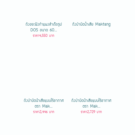
ถังขยะฝังกำแพงสำเร็จรูป
ถังบำบัดน้ำเสีย Maktang
DOS ขนาด 60...
ราคา4,550 บาท
ถังบำบัดน้ําเสียแบบไร้อากาศ
ถังบำบัดน้ําเสียแบบไร้อากาศ
ตรา Mak...
ตรา Mak...
ราคา2,446 บาท
ราคา2,729 บาท