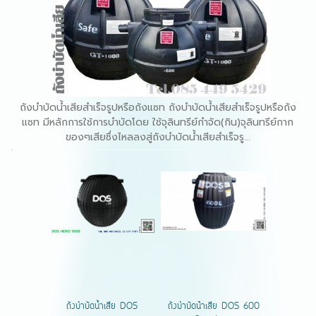
ถังบําบัดน้ําเสียสำเร็จรูปหรือถังแซท ถังบําบัดน้ำเสียสำเร็จรูปหรือถัง
แซท มีหลักการใช้การบำบัดโดย ใช้จุลินทรีย์กำจัด(กิน)จุลินทรีย์กาก
ของๆเสียซึ่งไหลลงสู่ถังบําบัดน้ำเสียสำเร็จรู...
ถังบำบัดน้ำเสีย DOS
ถังบำบัดน้ําเสีย DOS 600