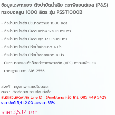
ข้อมูลเฉพาะของ
ถังบำบัดน้ําเสีย ตราพีแอนด์เอส (P&S)
ทรงบอลลูน 1000 ลิตร รุ่น PSST1000B
- ถังบำบัดน้ําเสีย มีขนาดความจุ 1000 ลิตร
-
ถังบำบัด
น้ําเสีย
มี
ความกว้าง 126 เซนติเมตร
-
ถังบำบัด
น้ําเสีย
มี
ความสูง 123 เซนติเมตร
-
ถังบำบัด
น้ําเสีย
มี
ท่อน้ำเข้าขนาด 4 นิ้ว
-
ถังบำบัด
น้ําเสีย
มี
ท่อน้ำออกขนาด 4 นิ้ว
- มีแหวนรองและตัวล็อคทำจากพลาสติก (ABS) คงทนแข็งแรง
- มาตรฐาน มอก. 816-2556
ส่งฟรี : กรุงเทพฯและปริมณฑล
ตจว : ติดต่อสอบถามก่อนสั่งซื้อ
สนใจส่วนสดพิเศษ
Line ID : @maktang
หรือ
โทร.
085 449 5429
ราคาปกติ
5,442.00
ลดราคา 35%
ราคา3,537 บาท