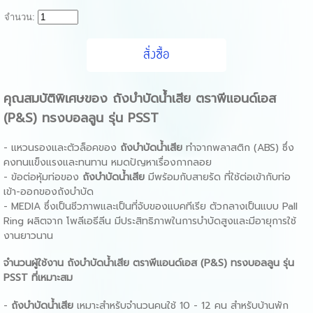
จำนวน:
คุณสมบัติพิเศษของ
ถังบำบัด
น้ําเสีย
ตราพีแอนด์เอส
(P&S) ทรงบอลลูน รุ่น PSST
- แหวนรองและตัวล็อคของ
ถังบำบัด
น้ําเสีย
ทำจากพลาสติก (ABS) ซึ่ง
คงทนแข็งแรงและทนทาน หมดปัญหาเรื่องกากลอย
- ข้อต่อหุ้มท่อของ
ถังบำบัด
น้ําเสีย
มีพร้อมกับสายรัด ที่ใช้ต่อเข้ากับท่อ
เข้า-ออกของถังบำบัด
- MEDIA ซึ่งเป็นชีวภาพและเป็นที่จับของแบคทีเรีย ตัวกลางเป็นแบบ Pall
Ring ผลิตจาก โพลีเอธีลีน มีประสิทธิภาพในการบำบัดสูงและมีอายุการใช้
งานยาวนาน
จำนวนผู้ใช้งาน ถังบำบัดน้ําเสีย ตราพีแอนด์เอส (P&S) ทรงบอลลูน รุ่น
PSST ที่เหมาะสม
-
ถังบำบัด
น้ําเสีย
เหมาะสำหรับจำนวนคนใช้ 10 - 12 คน สำหรับบ้านพัก