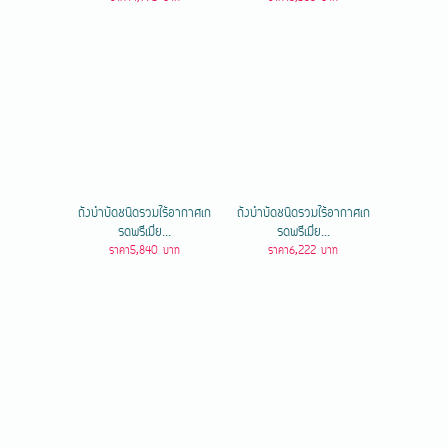
ถังบำบัดชนิดรวมไร้อากาศเก
ถังบำบัดชนิดรวมไร้อากาศเก
รดพรีเมี่ย...
รดพรีเมี่ย...
ราคา5,840 บาท
ราคา6,222 บาท