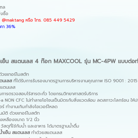
ณฑล
งซื้อ
 : @maktang
หรือ
โทร.
085 449 5429
คา 36%
าน้ําเย็น สแตนเลส 4 ก๊อก MAXCOOL รุ่น MC-4PW แบบต่อท
นด้วยเทอร์โมสตัท
สแตนเลส
ที่ได้รับการรับรองมาตรฐานการบริหารงานคุณภาพ ISO 9001 : 2015
ากสแตนเลส
ผ่านการตรวจสอบไร้สารตะกั่ว โดยกรมวิทยาศาสตร์บริการ
4a NON CFC ไม่ทำลายโอโซนเป็นมิตรกับสิ่งแวดล้อม ลดสภาวะโลกร้อน ให้ปร
ร์ ทำงานเกินกำลังโอเวอร์โหลด
โนมัติ ด้วยเทอร์โมสตัท
องเหลืองขนาด 1/2 นิ้ว
ดุที่ใช้กับน้ํา และอาหาร ได้มาตรฐานน้ําดื่ม
าน้ําเย็น สแตนเลส
ทำด้วยสแตนเลส