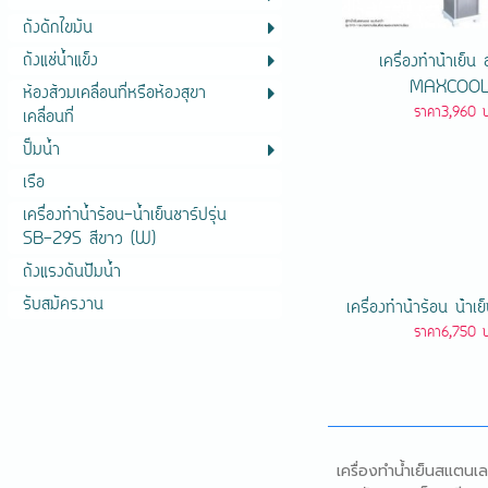
ถังดักไขมัน
ถังแช่น้ำแข็ง
เครื่องทําน้ําเย็
MAXCOOL 
ห้องส้วมเคลื่อนที่หรือห้องสุขา
ราคา3,960 
เคลื่อนที่
ปั๊มน้ำ
เรือ
เครื่องทำน้ำร้อน-น้ำเย็นชาร์ปรุ่น
SB-29S สีขาว (W)
ถังแรงดันปัีมน้ำ
รับสมัครงาน
เครื่องทําน้ําร้อน น้ํา
ราคา6,750 
เครื่องทำน้ำเย็นสแตนเล