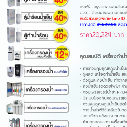
ส่งฟรี : กรุงเทพฯและปริม
ตจว. : ติดต่อสอบถามก่อนสั่
สนใจส่วนสดพิเศษ
Line ID
ราคาปกติ
31,600.00
ลดรา
ราคา20,224 บาท
คุณสมบัติ
เครื่องทํ
- การควบคุมอุณหภูมิน้ําเย็
- ผู้ผลิต
เครื่องทําน้ําเย็น 
- ตัวตู้และถังน้ําเย็น ทำจ
- ถังน้ําเย็นรีดด้วยไฟฟ้า 
- คอมเพรสเซอร์น้ำยา R-13
- มีระบบป้องกันคอมเพรสเซอ
- ควบคุมอุณหภูมิน้ําเย็นอัต
- ทางน้ำเข้าพีวีซีเกลียวในท
- แกนก๊อก แข็งแรง ทนทาน วัส
- ก้านลูกลอยของ
เครื่องทํ