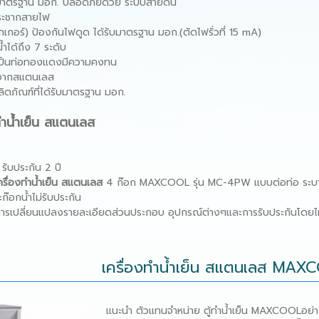
ีมาตรฐาน มอก. ปลอดภัยด้วย ระบบสายดิน
กระชากสายไฟ
รกเกอร์) ป้องกันไฟดูด ได้รับมาตรฐาน มอก.(ตัดไฟรั่วที่ 15 mA)
าได้ถึง 7 ระดับ
้งเป็นท่อทองแดงมีความคงทน
จากสแตนเลส
ตภัณฑ์ที่ได้รับมาตรฐาน มอก.
ําน้ําเย็น สแตนเลส
บประกัน 2 ปี
ครื่องทําน้ําเย็น สแตนเลส
4 ก๊อก MAXCOOL
รุ่น MC-4PW แบบต่อท่อ ระบ
๊อกน้ําไม่รับประกัน
การเปลี่ยนแปลงรายละเอียดส่วนประกอบ อุปกรณ์ต่างๆและการรับประกันโดยไม
เครื่องทําน้ําเย็น สแตนเลส M
แนะนำ ตัวแทนจำหน่าย ตู้ทำน้ำเย็น MAXCOOLอย่า