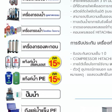
- สายไฟพร้อมปลั๊ก 3 ขา ม
- มีที่ยึดสายไฟเพื่อลดการ
- สวิตซ์ตัดไฟอัตโนมัติ (เบ
- สามารถปรับความเย็นของน้ํ
- ทางเดินน้ํายาภายในรังผึ
- ถาดรองคอมเพรสเซอร์ทำ
- คอมเพรสเซอร์ HITACHIผลิ
การรับประกัน
เครื่องท
- รับประกันความเย็น 1 ปี
- COMPRESSOR HITACHI รั
- ภายใต้เงื่อนไขการใช้งาน
เ
- ตัวตู้ อุปกรณ์ภายนอก และก
หมายเหตุ : ขอสงวนสิทธิ์ใน