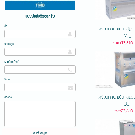
แบบฟอร์มติดต่อกลับ
ชื่อ
เครื่องทําน้ําเย็น ส
M...
ราคา43,810 
นามสกุล
เบอร์โทรศัพท์
อีเมล
เครื่องทําน้ําเย็น ส
ข้อความ
3...
ราคา23,660 