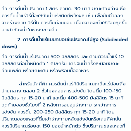
คือ การดื่มน้ำปริมาณ 1 ลิตร ภายใน 30 นาที ขณะท้องว่าง ซึ่ง
การดื่ม
น้ำแร่
วิธีนี้จะใช้กับน้ำแร่ชนิดที่หวังผล เช่น เพื่อขับนิ่วออก
จากร่างกาย วิธีนี้ไม่ควรดื่มก่อนนอน เนื่องจากจะทำให้ต้องลุกขึ้น
มาเข้าห้องน้ำในช่วงกลางคืน
2.
การดื่ม
น้ำแร่
แบบทยอยในปริมาณไม่สูง (
Subdivided
doses)
คือ การดื่ม
น้ำแร่
ปริมาณ 500 มิลลิลิตร และ ตามด้วย
น้ำแร่
10
มิลลิลิตรต่อน้ำหนักตัว 1 กิโลกรัม โดยจิบน้ำครั้งละน้อยขณะ
อ่อนเพลีย หรือขณะเดิน หรือพร้อมมื้ออาหาร
สำหรับนักกีฬา ควรดื่ม
น้ำแร่
ที่มีปริมาณเกลือแร่น้อยถึง
ปานกลาง ตลอด 2 ชั่วโมงก่อนการแข่งขัน โดยดื่ม 100-150
มิลลิลิตร ทุก 15-20 นาที และดื่ม 400-500 มิลลิลิตร 15 นาที
สุดท้ายของชั่วโมงที่ 2 หลังการอบอุ่นร่างกาย ระหว่างการ
แข่งขัน ควรดื่ม 200-250 มิลลิลิตร ทุก 15-20 นาที โดย
ปริมาณของเหลวที่ดื่มเข้าร่างกายหลังแข่งขันหรือเล่นกีฬานั้น
ควรมีปริมาณร้อยละ 150 ของน้ำหนักตัว ซึ่งปริมาณของเหลวที่