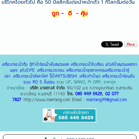
บริโภคโดยทั่วไป คือ 50 มิลลิกรัมต่อน้ำหนักตัว 1 กิโลกรัมต่อวัน
ถูก
-
ดี
-
คุ้ม
เครื่องกรองน้ำดื่ม
ตู้ทำน้ำร้อนน้ำเย็นสแตนเลส
เครื่องกรองน้ำโรงเรียน
แท้งค์น้ำสแตนเลสตรา
เพชร
แท้งน้ำPE
เครื่องกรองตะกอน
เครื่องกรองน้ำอุตสาหกรรม
เครื่องกรองน้ำตู้
ปลา
เครื่องกรองน้ำอัลคาไลท์
ปั๊น้ำMITSUBISHI
เครื่องทำน้ำแร่
เครื่องกรองน้ำร้อนเย็น
ระบบ RO 5 ขั้นตอน
ระบบ UF, NANO, Pi ORP, ราคาถูก
จำหน่ายโดย :
บริษัท มาคตางค์ จำกัด
54/102 ม.6 ถ.กาญจนาภิเษก ต.เสาธงหิน
อ.บางใหญ่ จ.นนทบุรี 11140
โทร.
085 449 5429
,
02 077
7827
http://www.maktang.com Email :
maktang99@gmail.com