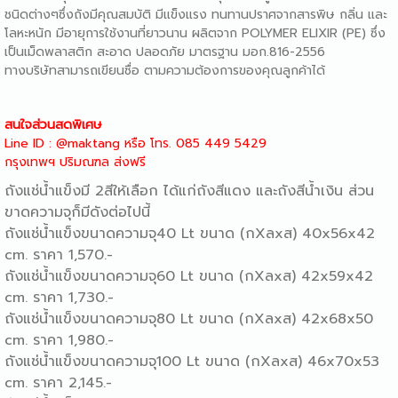
ชนิดต่างๆซึ่งถังมีคุณสมบัติ มีแข็งแรง ทนทานปราศจากสารพิษ กลิ่น และ
โลหะหนัก มีอายุการใช้งานที่ยาวนาน ผลิตจาก POLYMER ELIXIR (PE) ซึ่ง
เป็นเม็ดพลาสติก สะอาด ปลอดภัย มาตรฐาน มอก.816-2556
ทางบริษัทสามารถเขียนซื่อ ตามความต้องการของคุณลูกค้าได้
สนใจส่วนสดพิเศษ
Line ID : @maktang
หรือ
โทร.
085 449 5429
กรุงเทพฯ ปริมณฑล ส่งฟรี
ถังแช่น้ำแข็ง
มี 2สีให้เลือก ได้แก่ถังสีแดง และถังสีน้ำเงิน ส่วน
ขาดความจุก็มีดังต่อไปนี้
ถังแช่น้ำแข็ง
ขนาดความจุ40 Lt ขนาด (กXลxส) 40x56x42
cm. ราคา 1,570.-
ถังแช่น้ำแข็ง
ขนาดความจุ60 Lt ขนาด (กXลxส) 42x59x42
cm. ราคา 1,730.-
ถังแช่น้ำแข็ง
ขนาดความจุ80 Lt ขนาด (กXลxส) 42x68x50
cm. ราคา 1,980.-
ถังแช่น้ำแข็ง
ขนาดความจุ100 Lt ขนาด (กXลxส) 46x70x53
cm. ราคา 2,145.-