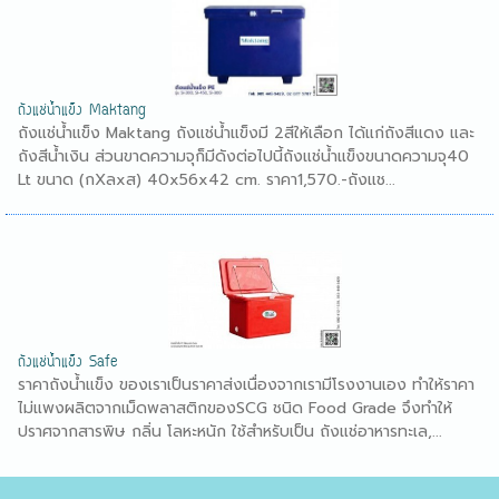
ถังแช่น้ำแข็ง Maktang
ถังแช่น้ำแข็ง Maktang ถังแช่น้ำแข็งมี 2สีให้เลือก ได้แก่ถังสีแดง และ
ถังสีน้ำเงิน ส่วนขาดความจุก็มีดังต่อไปนี้ถังแช่น้ำแข็งขนาดความจุ40
Lt ขนาด (กXลxส) 40x56x42 cm. ราคา1,570.-ถังแช...
ถังแช่น้ำแข็ง Safe
ราคาถังน้ำแข็ง ของเราเป็นราคาส่งเนื่องจากเรามีโรงงานเอง ทำให้ราคา
ไม่แพงผลิตจากเม็ดพลาสติกของSCG ชนิด Food Grade จึงทำให้
ปราศจากสารพิษ กลิ่น โลหะหนัก ใช้สำหรับเป็น ถังแช่อาหารทะเล,...