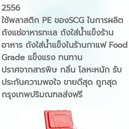
2556
ใชัพลาสติก PE ของSCG ในการผลิต
ถังแช่อาหารทะเล ถังใส่น้ำแข็งร้าน
อาหาร ถังใส่น้ำแข็งในร้านกาแฟ Food
Grade แข็งแรง ทนทาน
ปราศจากสารพิษ กลิ่น โลหะหนัก รับ
ประกันความพอใจ ขายดีสุด ถูกสุด
กรุงเทพปริมณฑลส่งฟรี