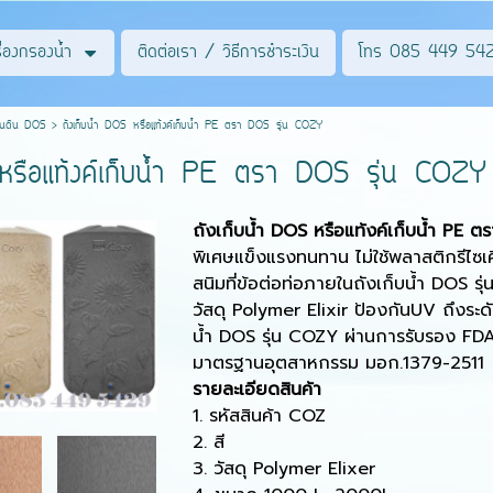
รื่องกรองน้ำ
ติดต่อเรา / วิธีการชำระเงิน
โทร 085 449 54
ำบนดิน DOS
>
ถังเก็บน้ำ DOS หรือแท้งค์เก็บน้ำ PE ตรา DOS รุ่น COZY
 หรือแท้งค์เก็บน้ำ PE ตรา DOS รุ่น COZY
ถังเก็บน้ำ
DOS
หรือแท้งค์เก็บน้ำ
PE
ต
พิเศษแข็งแรงทนทาน ไม่ใช้พลาสติกรีไซเค
สนิมที่ข้อต่อท่อภายในถังเก็บน้ำ
DOS
รุ
วัสดุ
Polymer Elixir
ป้องกัน
UV
ถึงระด
น้ำ
DOS
รุ่น
COZY
ผ่านการรับรอง
FD
มาตรฐานอุตสาหกรรม มอก.
1379-2511
รายละเอียดสินค้า
1.
รหัสสินค้า
COZ
2.
สี
3. วัสดุ Polymer Elixer