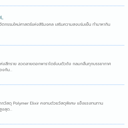
OL
วัตกรรมใหม่ศาสตร์แห่งสิริมงคล เสริมความสงบร่มเย็น ทำมาหากิน
น่ห์แห่งสีทราย ลวดลายดอกพาราไดซ์บนตัวถัง กลมกลืนทุกบรรยากาศ
งกัน...
ตจากวัสดุ Polymer Elixir คงทนด้วยวัสดุพิเศษ แข็งแรงทนทาน
งสุด...