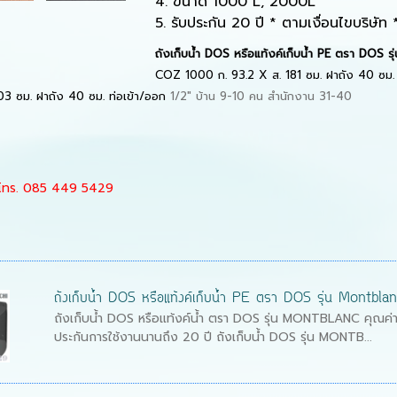
4. ขนาด 1000 L, 2000L
5.
รับประกัน
20
ปี * ตามเงื่อนไขบริษัท 
ถังเก็บน้ำ
DOS
หรือแท้งค์เก็บน้ำ
PE
ตรา
DOS
รุ
COZ 1000
ก.
93.2 X
ส.
181
ซม. ฝาถัง
40
ซม.
03
ซม. ฝาถัง
40
ซม. ท่อเข้า/ออก
1/2"
บ้าน
9-10
คน สำนักงาน
31-40
โทร.
085 449 5429
ถังเก็บน้ำ DOS หรือแท้งค์เก็บน้ำ PE ตรา DOS รุ่น Montbla
ถังเก็บน้ำ DOS หรือแท้งค์น้ำ ตรา DOS รุ่น MONTBLANC คุณค่าที่เ
ประกันการใช้งานนานถึง 20 ปี ถังเก็บน้ำ DOS รุ่น MONTB...