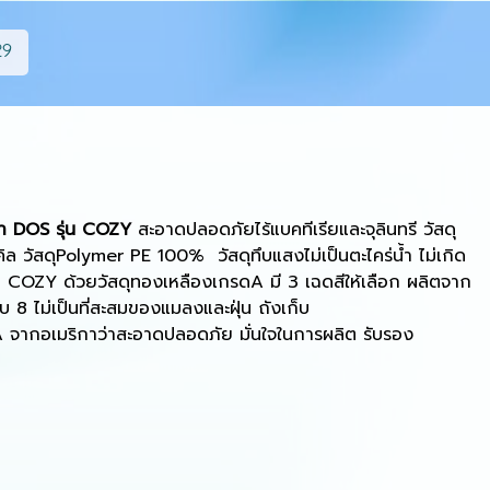
29
รา
DOS
รุ่น
COZY
สะอาดปลอดภัยไร้แบคทีเรียและจุลินทรี วัสดุ
ิล วัสดุ
Polymer PE 100%
วัสดุทึบแสงไม่เป็นตะไคร่น้ำ ไม่เกิด
่น
COZY
ด้วยวัสดุทองเหลืองเกรด
A
มี
3
เฉดสีให้เลือก ผลิตจาก
ับ
8
ไม่เป็นที่สะสมของแมลงและฝุ่น ถังเก็บ
A
จากอเมริกาว่าสะอาดปลอดภัย มั่นใจในการผลิต รับรอง