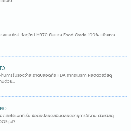
ไม่เป็...
รูปทรงแบบใหม่ วัสดุใหม่ H970 ทึบแสง Food Grade 100% แข็งแรง
NTO
 ผ่านการรับรองว่าสะอาดปลอดภัย FDA จากอเมริกา ผลิตด้วยวัสดุ
นด้วย...
ANO
ดภัยไร้แบคทีเรีย ข้อต่อปลอดสนิมตลอดอายุการใช้งาน ด้วยวัสดุ
OSรุ่นR...