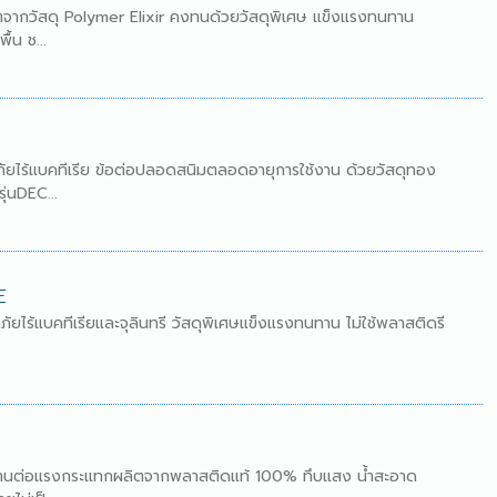
ิตจากวัสดุ Polymer Elixir คงทนด้วยวัสดุพิเศษ แข็งแรงทนทาน
้น ช...
ยไร้แบคทีเรีย ข้อต่อปลอดสนิมตลอดอายุการใช้งาน ด้วยวัสดุทอง
ุ่นDEC...
E
ไร้แบคทีเรียและจุลินทรี วัสดุพิเศษแข็งแรงทนทาน ไม่ใช้พลาสติดรี
ทนทานต่อแรงกระแทกผลิตจากพลาสติดแท้ 100% ทึบแสง น้ำสะอาด