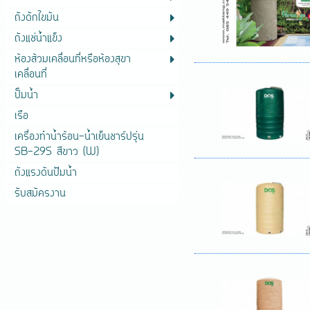
ถังดักไขมัน
ถังแช่น้ำแข็ง
ห้องส้วมเคลื่อนที่หรือห้องสุขา
เคลื่อนที่
ปั๊มน้ำ
เรือ
เครื่องทำน้ำร้อน-น้ำเย็นชาร์ปรุ่น
SB-29S สีขาว (W)
ถังแรงดันปัีมน้ำ
รับสมัครงาน