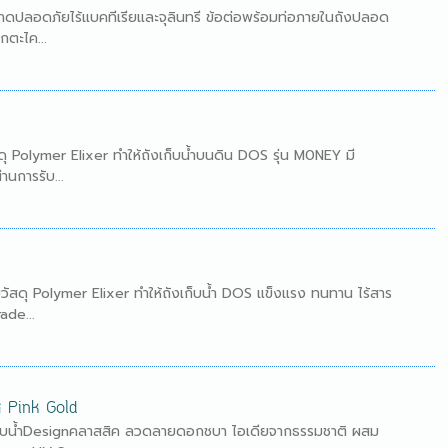
ะอาดปลอดภัยไร้แบคทีเรียและจุลินทรี ข้อต่อพร้อมท่อภายในถังปลอด
ตะไค...
ดุ Polymer Elixer ทำให้ถังเก็บน้ำบนดิน DOS รุ่น M0NEY มี
นการรับ...
วัสดุ Polymer Elixer ทำให้ถังเก็บน้ำ DOS แข็งแรง ทนทาน ไร้สาร
ade...
สี Pink Gold
งเก็บน้ำDesignคลาสสิค ลวดลายดอกชบา ไอเดียจากธรรมชาติ ผสม