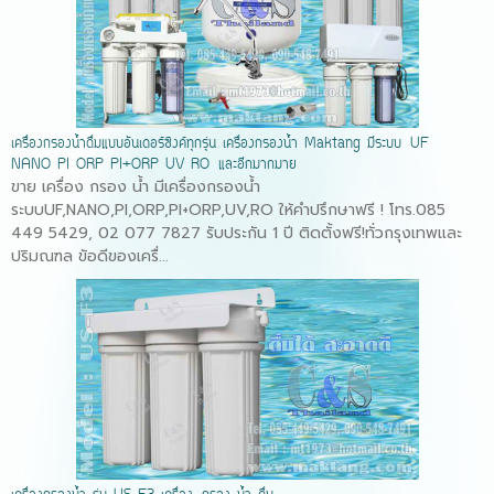
เครื่องกรองน้ำดื่มแบบอันเดอร์ซิงค์ทุกรุ่น เครื่องกรองน้ำ Maktang มีระบบ UF
NANO PI ORP PI+ORP UV RO และอีกมากมาย
ขาย เครื่อง กรอง น้ำ มีเครื่องกรองน้ำ
ระบบUF,NANO,PI,ORP,PI+ORP,UV,RO ให้คำปรึกษาฟรี ! โทร.085
449 5429, 02 077 7827 รับประกัน 1 ปี ติดตั้งฟรี!ทั่วกรุงเทพและ
ปริมณฑล ขัอดีของเครื่...