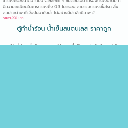
เครื่องกรองน้ำดื่ม ระบบ Ceramic 4 ขั้นตอนเป็น เครื่องกรองน้ำดื่ม ที่
มีความละเอียดในการกรองถึง 0.3 ไมครอน สามารถกรองเชื้อโรค สิ่ง
สกปรกต่างๆที่เจือปนมากับน้ำ ได้อย่างมีประสิทธิภาพ ขั...
ราคา4,950 บาท
ตู้ทำน้ำร้อน น้ำเย็นสแตนเลส ราคาถูก
ตู้ทำน้ำร้อน น้ำเย็นสแตนเลส ไร้สารตะกั่วมีใบเซอร์ฯ (ใบรับรอง) รับ
ประกัน 2 ปี มีโรงงาน ISO 9001เราขายปลีกในราคาส่ง ขายส่งราคาต่ำ
สุด บริการหลังการขายสุดคุ้มส่งฟรี กรุงเทพฯ และปริมณฑล...
เครื่องกรองน้ำดื่ม
ตู้ทำน้ำร้อนน้ำเย็นสแตนเลส
เครื่องกรองน้ำโรงเรียน
แท้งค์น้ำสแตนเลสตรา
เพชร
แท้งน้ำPE
เครื่องกรองตะกอน
เครื่องกรองน้ำอุตสาหกรรม
เครื่องกรองน้ำตู้
ปลา
เครื่องกรองน้ำอัลคาไลท์
ปั๊น้ำMITSUBISHI
เครื่องทำน้ำแร่
เครื่องกรองน้ำร้อนเย็น
ระบบ RO 5 ขั้นตอน
ระบบ UF, NANO, Pi ORP, ราคาถูก
จำหน่ายโดย :
บริษัท มาคตางค์ จำกัด
54/102 ม.6 ถ.กาญจนาภิเษก ต.เสาธงหิน